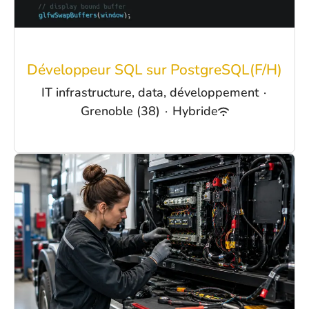
Développeur SQL sur PostgreSQL(F/H)
IT infrastructure, data, développement
·
Grenoble (38)
·
Hybride