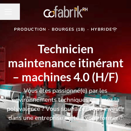
Partager la page
MENU CARRIÈRE
PRODUCTION
·
BOURGES (18)
·
HYBRIDE
Technicien
maintenance itinérant
– machines 4.0 (H/F)
Vous êtes passionné(e) par les
environnements techniques et aimez la
polyvalence ? Vous souhaitez vous investir
dans une entreprise prête à vous former ?