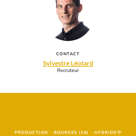
CONTACT
Sylvestre Léotard
Recruteur
PRODUCTION
·
BOURGES (18)
·
HYBRIDE