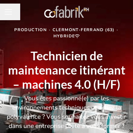
Partager la page
MENU CARRIÈRE
PRODUCTION
·
CLERMONT-FERRAND (63)
·
HYBRIDE
Technicien de
maintenance itinérant
– machines 4.0 (H/F)
Vous êtes passionné(e) par les
environnements techniques et aimez la
polyvalence ? Vous souhaitez vous investir
dans une entreprise prête à vous former ?