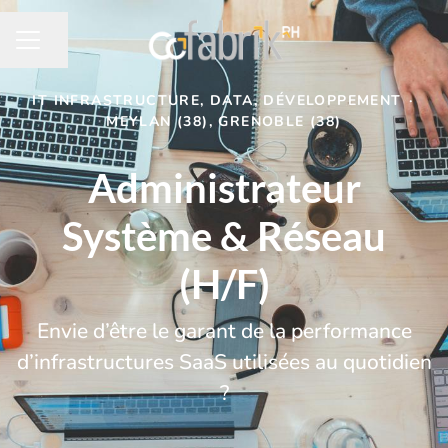
Partager la page
MENU CARRIÈRE
IT INFRASTRUCTURE, DATA, DÉVELOPPEMENT
·
MEYLAN (38), GRENOBLE (38)
Administrateur
Système & Réseau
(H/F)
Envie d’être le garant de la performance
d’infrastructures SaaS utilisées au quotidien
?