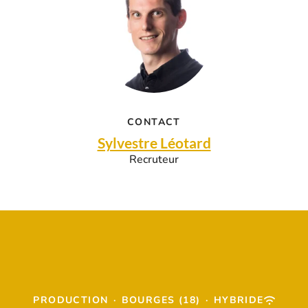
CONTACT
Sylvestre Léotard
Recruteur
PRODUCTION
·
BOURGES (18)
·
HYBRIDE