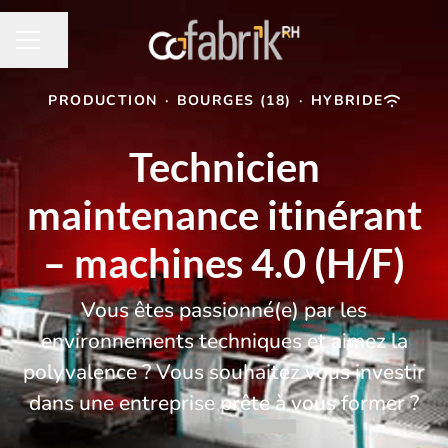
Partager la page
MENU CARRIÈRE
PRODUCTION
·
BOURGES (18)
·
HYBRIDE
Technicien
maintenance itinérant
– machines 4.0 (H/F)
Vous êtes passionné(e) par les
environnements techniques et aimez la
polyvalence ? Vous souhaitez vous investir
dans une entreprise prête à vous former ?