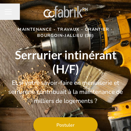
Partager la page
MENU CARRIÈRE
MAINTENANCE - TRAVAUX - CHANTIER
·
BOURGOIN-JALLIEU (38)
Serrurier intinérant
(H/F)
Et si votre savoir-faire en menuiserie et
serrurerie contribuait à la maintenance de
milliers de logements ?
Postuler