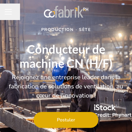
Partager la page
MENU CARRIÈRE
PRODUCTION
·
SÈTE
Conducteur de
machine CN (H/F)
Rejoignez une entreprise leader dans la
fabrication de solutions de ventilation, au
cœur de l'innovation !
Postuler